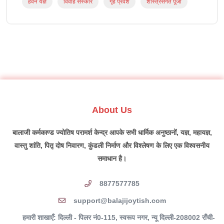
हवन यज्ञ
विवाह संस्कार
गृह प्रवेश
शास्त्रसंगत पूजा
About Us
बालाजी कर्मकाण्ड ज्योतिष परामर्श केन्द्र आपके सभी धार्मिक अनुष्ठानों, यज्ञ, महायज्ञ,
वास्तु शांति, पितृ दोष निवारण, कुंडली निर्माण और विश्लेषण के लिए एक विश्वसनीय
समाधान है।
8877577785
support@balajijoytish.com
हमारी शाखाएँ: दिल्ली - पिलर नं0-115, स्वरूप नगर, न्यू दिल्ली-208002 राँची-